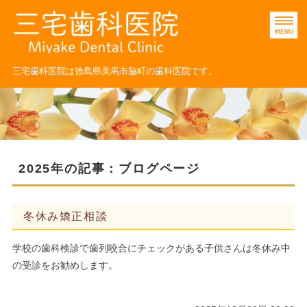
三宅歯科医院｜小児歯科
三宅歯科医院は徳島県美馬市脇町の歯科医院です。
ホーム
医院紹介
診療科目
2025年の記事：ブログページ
STAFF
冬休み矯正相談
ネット予約
学校の歯科検診で歯列咬合にチェックがある子供さんは冬休み中
の受診をお勧めします。