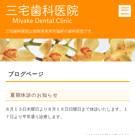
三宅歯科医院｜小児歯科
三宅歯科医院は徳島県美馬市脇町の歯科医院です。
ホーム
医院紹介
診療科目
ブログページ
STAFF
夏期休診のお知らせ
ネット予約
８月１３日木曜日より８月１６日日曜日まで休診いたします。１
７日より平常通り診療します。